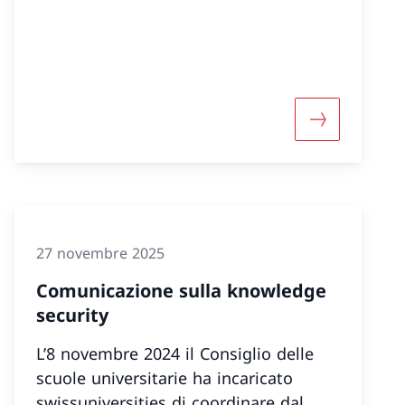
enza svizzera delle scuole universitarie»
nformazioni su «Evaluazione sussidi vincolati a prog
Maggiori info
27 novembre 2025
Comunicazione sulla knowledge
security
L’8 novembre 2024 il Consiglio delle
scuole universitarie ha incaricato
swissuniversities di coordinare dal