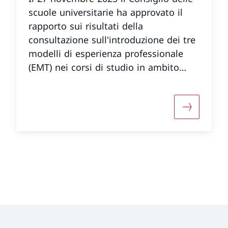
scuole universitarie ha approvato il
rapporto sui risultati della
consultazione sull'introduzione dei tre
modelli di esperienza professionale
(EMT) nei corsi di studio in ambito
sanitario delle scuole universitarie
professionali, nonché la tabella di
marcia per la loro attuazione entro il
informazioni su «Ordinanza del Consiglio delle scuole
Maggiori in
2030. Entrambi i documenti sono ora
disponibili online.