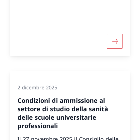
Programma 2017-2020 e conferma che
nel complesso il programma può
essere considerato un successo.
informazioni su «Rapporto annuale 2025 della Confer
Maggiori i
2 dicembre 2025
Condizioni di ammissione al
settore di studio della sanità
delle scuole universitarie
professionali
Il 27 novembre 2025 il Consiglio delle