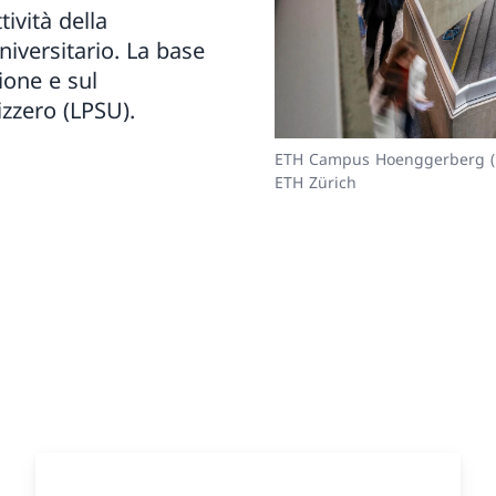
ività della
iversitario. La base
ione e sul
izzero (LPSU).
ETH Campus Hoenggerberg (ET
ETH Zürich