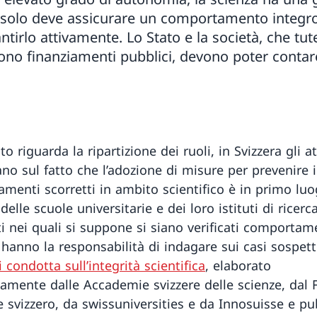
n solo deve assicurare un comportamento integr
irlo attivamente. Lo Stato e la società, che tute
scono finanziamenti pubblici, devono poter conta
o riguarda la ripartizione dei ruoli, in Svizzera gli at
no sul fatto che l’adozione di misure per prevenire i
menti scorretti in ambito scientifico è in primo lu
elle scuole universitarie e dei loro istituti di ricerca
uti nei quali si suppone si siano verificati comportam
 hanno la responsabilità di indagare sui casi sospetti
 condotta sull’integrità scientifica
, elaborato
amente dalle Accademie svizzere delle scienze, dal
e svizzero, da swissuniversities e da Innosuisse e pu