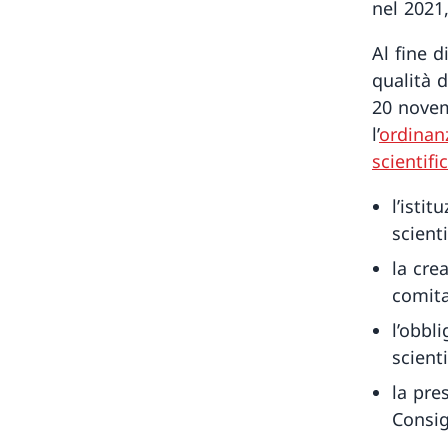
nel 2021
Al fine d
qualità d
20 novem
l’
ordinanz
scientifi
l’isti
scienti
la cre
comita
l’obbl
scienti
la pre
Consig