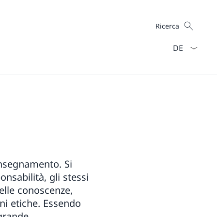
Cercare
Ricerca
Dal menu a ten
’insegnamento. Si
onsabilità, gli stessi
delle conoscenze,
oni etiche. Essendo
 grande