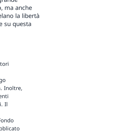
o, ma anche
lano la libertà
re su questa
tori
ogo
. Inoltre,
enti
. Il
 Fondo
bblicato