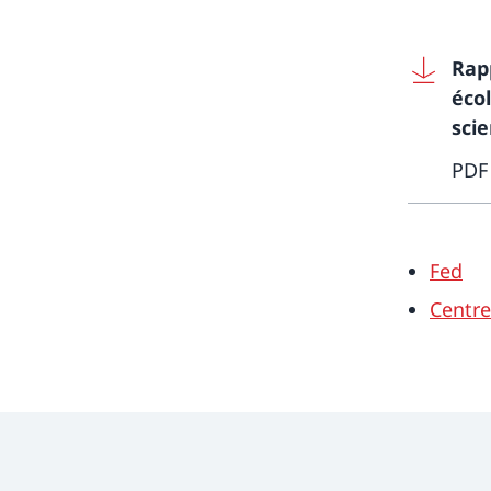
Rap
écol
scie
PDF
Fed
Centre