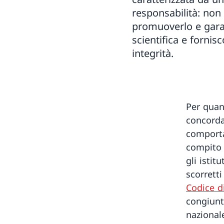
responsabilità: no
promuoverlo e garant
scientifica e forni
integrità.
Per quant
concorda
comporta
compito d
gli istit
scorretti
Codice di
congiunt
nazional