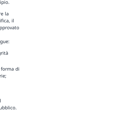
ipio.
re la
ica, il
approvato
egue:
rità
o forma di
ie;
l
ubblico.