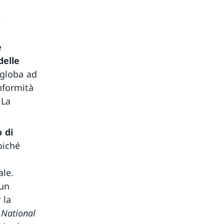
e
e
delle
globa ad
nformità
 La
o di
oiché
ale.
 un
 la
l
National