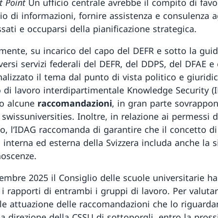
t Point
Un ufficio centrale avrebbe il compito di favor
o di informazioni, fornire assistenza e consulenza agl
ssati e occuparsi della pianificazione strategica.
amente, su incarico del capo del DEFR e sotto la guid
iversi servizi federali del DEFR, del DDPS, del DFAE e
lizzato il tema dal punto di vista politico e giuridi
o di lavoro interdipartimentale Knowledge Security (
to alcune
raccomandazioni
, in gran parte sovrapponi
 swissuniversities. Inoltre, in relazione ai permessi d
o, l’IDAG raccomanda di garantire che il concetto di
 interna ed esterna della Svizzera includa anche la s
noscenze.
embre 2025 il Consiglio delle scuole universitarie ha
i rapporti di entrambi i gruppi di lavoro. Per valuta
ale attuazione delle raccomandazioni che lo riguarda
la direzione della CSSU di sottoporgli, entro la pros