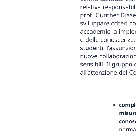
relativa responsabil
prof. Günther Disser
sviluppare criteri co
accademici a implem
e delle conoscenze.
studenti, l’assunzion
nuove collaborazioni
sensibili. Il grupp
all’attenzione del Co
comple
misure
conos
normat