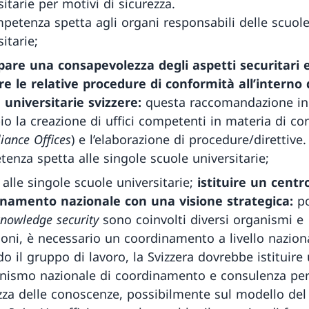
sitarie per motivi di sicurezza.
petenza spetta agli organi responsabili delle scuol
itarie;
pare una consapevolezza degli aspetti securitari 
ire le relative procedure di conformità all’interno 
 universitarie svizzere:
questa raccomandazione in
o la creazione di uffici competenti in materia di co
iance Offices
) e l’elaborazione di procedure/direttive.
enza spetta alle singole scuole universitarie;
 alle singole scuole universitarie;
istituire un centr
inamento nazionale con una visione strategica:
p
nowledge security
sono coinvolti diversi organismi e
zioni, è necessario un coordinamento a livello nazion
o il gruppo di lavoro, la Svizzera dovrebbe istituire
ismo nazionale di coordinamento e consulenza per
zza delle conoscenze, possibilmente sul modello de