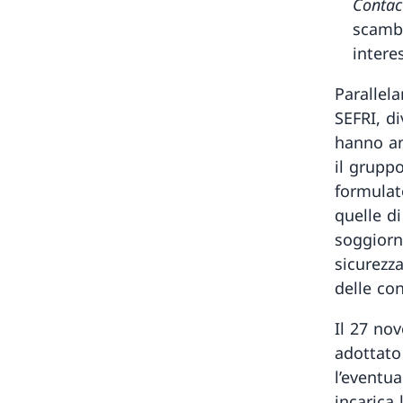
Contac
scambi
intere
Parallel
SEFRI, d
hanno ana
il grupp
formula
quelle di
soggiorn
sicurezza
delle co
Il 27 nov
adottato 
l’eventu
incarica 