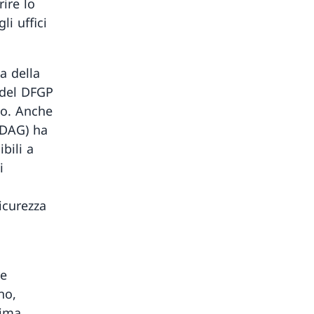
ire lo
i uffici
a della
 del DFGP
co. Anche
IDAG) ha
bili a
i
icurezza
re
no,
sima