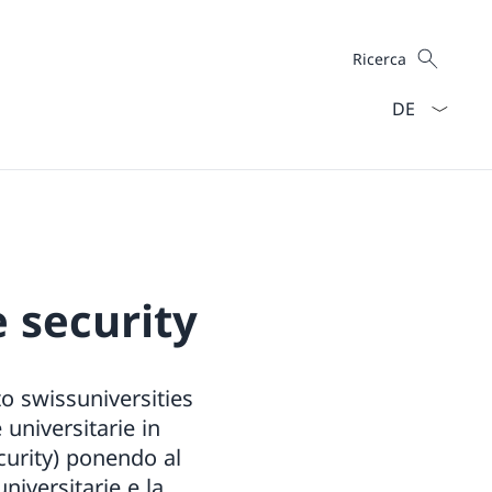
Cercare
Ricerca
Dal menu a ten
 security
to swissuniversities
 universitarie in
curity) ponendo al
universitarie e la