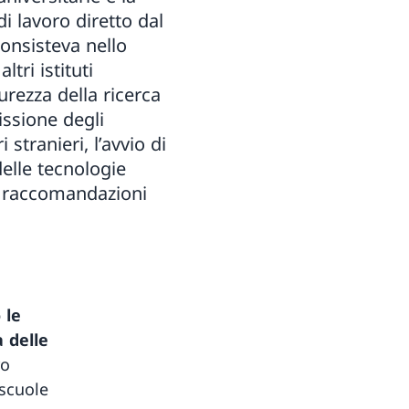
di lavoro diretto dal
consisteva nello
tri istituti
rezza della ricerca
issione degli
 stranieri, l’avvio di
delle tecnologie
re raccomandazioni
 le
 delle
ro
 scuole