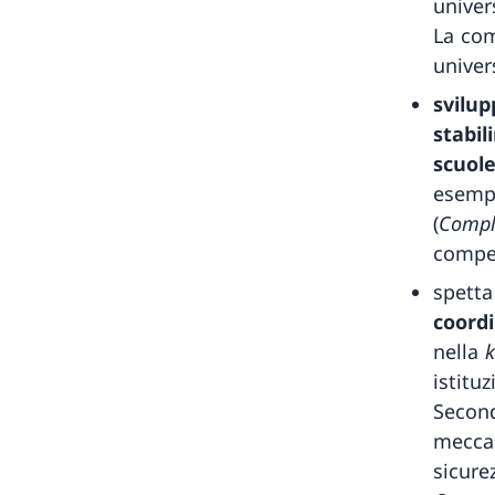
univer
La com
univers
svilup
stabil
scuole
esempi
(
Compl
compet
spetta
coord
nella
k
istitu
Second
meccan
sicure