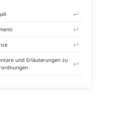
ali
menti
nze
tare und Erläuterungen zu
rordnungen