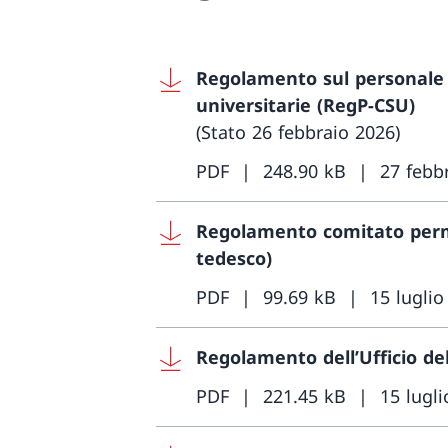
Regolamento sul personale d
universitarie (RegP-CSU)
(Stato 26 febbraio 2026)
PDF
248.90 kB
27 febb
Regolamento comitato perm
tedesco)
PDF
99.69 kB
15 luglio
Regolamento dell’Ufficio del
PDF
221.45 kB
15 lugl