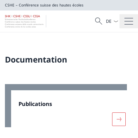
CSHE – Conférence suisse des hautes écoles
La langue Franç
Recherche
CSHE – Conférence suisse des hautes éco
Recherche
Documentation
Publications
Davantage