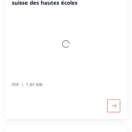
suisse des hautes écoles
PDF
1.85 MB
Davantage