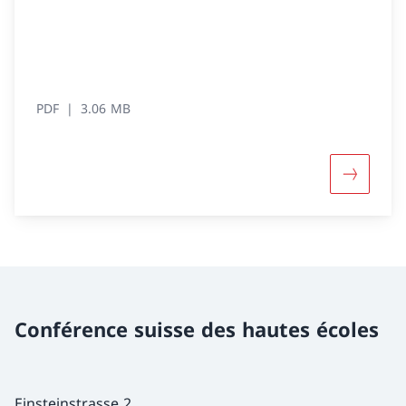
PDF
3.06 MB
Davantage
Conférence suisse des hautes écoles
Einsteinstrasse 2