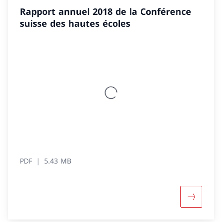
Rapport annuel 2018 de la Conférence
suisse des hautes écoles
PDF
5.43 MB
Davantage