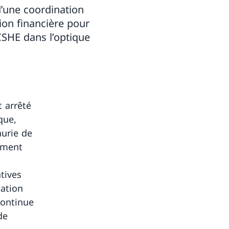
 d’une coordination
tion financière pour
CSHE dans l’optique
 arrêté
que,
urie de
cement
atives
mation
continue
de