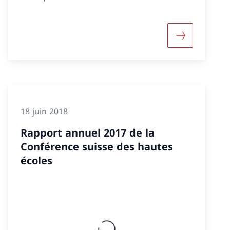
nférence suisse des hautes écoles»
d'informations sur «Rapport annuel 2021 de la Conf
Davantage d'
18 juin 2018
Rapport annuel 2017 de la
Conférence suisse des hautes
écoles