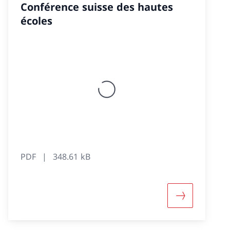
Conférence suisse des hautes
écoles
PDF
348.61 kB
nférence suisse des hautes écoles»
d'informations sur «Rapport annuel 2024 de la Conf
Davantage d'