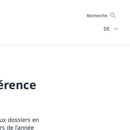
Recherche
Recherche
La langue Fra
érence
ux dossiers en
rs de l’année