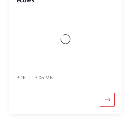
écoles
PDF
3.06 MB
e d'informations sur «Rapport annuel 2016 de la Co
Davantage 