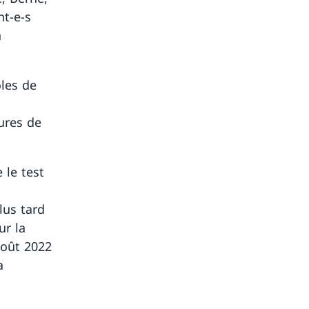
nt-e-s
n
oles de
ures de
 le test
lus tard
ur la
août 2022
a