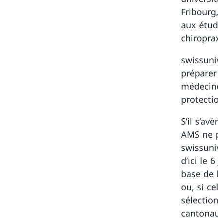
Fribourg,
aux étud
chiroprax
swissuni
préparer 
médecine
protecti
S’il s’av
AMS ne p
swissuni
d’ici le 
base de 
ou, si ce
sélectio
cantonau