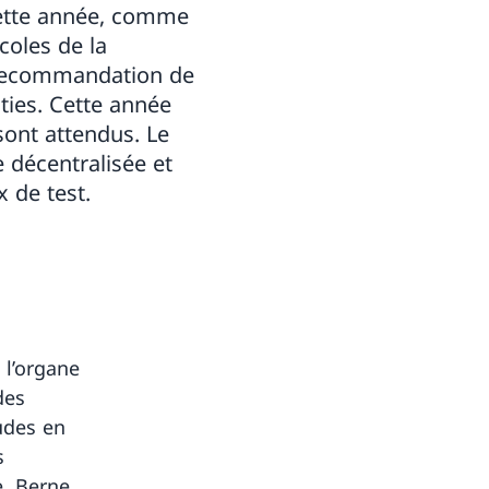
 cette année, comme
écoles de la
r recommandation de
ties. Cette année
sont attendus. Le
 décentralisée et
 de test.
 l’organe
des
udes en
s
e, Berne,