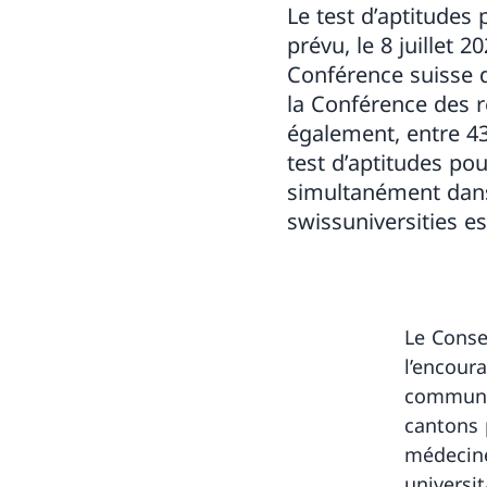
Le test d’aptitudes
prévu, le 8 juillet 
Conférence suisse 
la Conférence des r
également, entre 43
test d’aptitudes po
simultanément dans 
swissuniversities e
Le Conse
l’encour
commun p
cantons 
médecine
universi