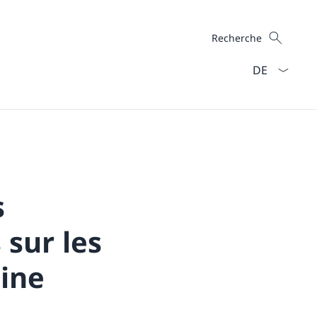
Recherche
Recherche
La langue Fra
s
 sur les
ine