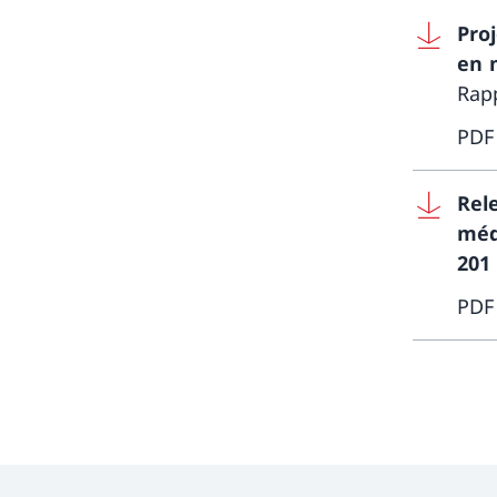
Pro
en 
Rapp
PDF
Rel
méd
201
PDF