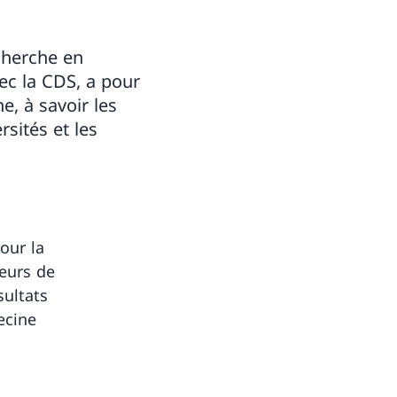
echerche en
c la CDS, a pour
e, à savoir les
sités et les
our la
teurs de
sultats
ecine