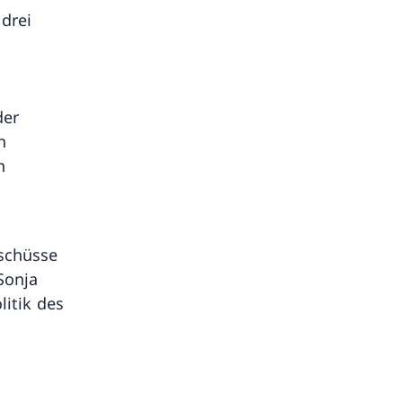
drei
der
n
n
schüsse
Sonja
litik des