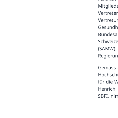
Mitglied
Vertrete
Vertretu
Gesundhe
Bundesam
Schweize
(SAMW). 
Regierung
Gemäss A
Hochschu
für die 
Henrich,
SBFI, ni