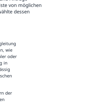
iste von möglichen
wählte dessen
gleitung
n, wie
ler oder
g in
ässig
ischen
rn der
hen