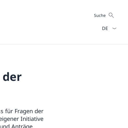
Suche
Suche
Sprach Dropd
 der
s für Fragen der
gener Initiative
 und Anträge