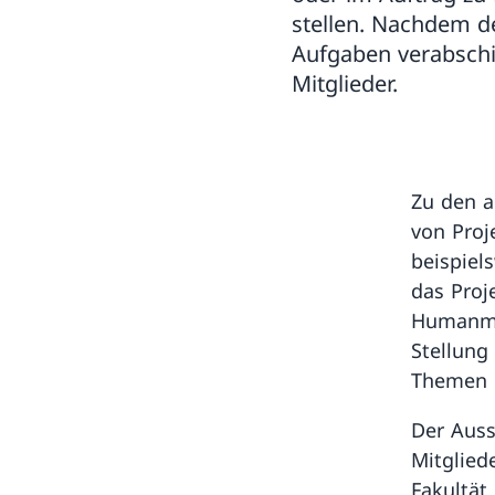
stellen. Nachdem d
Aufgaben verabschi
Mitglieder.
Zu den a
von Proj
beispiel
das Proj
Humanme
Stellung
Themen i
Der Auss
Mitglied
Fakultät